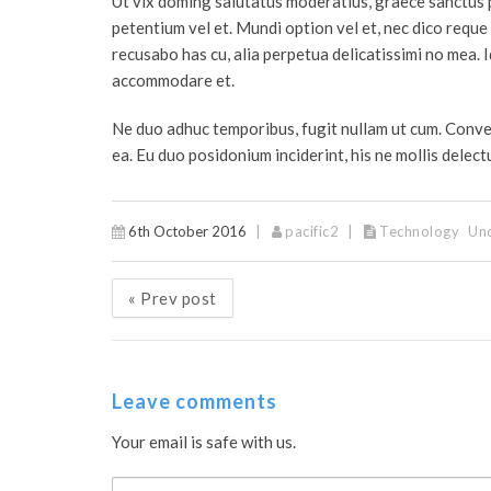
Ut vix doming salutatus moderatius, graece sanctus per
petentium vel et. Mundi option vel et, nec dico reque 
recusabo has cu, alia perpetua delicatissimi no mea. I
accommodare et.
Ne duo adhuc temporibus, fugit nullam ut cum. Conven
ea. Eu duo posidonium inciderint, his ne mollis delec
6th October 2016
pacific2
Technology
Un
«
Prev post
Leave comments
Your email is safe with us.