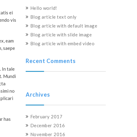
Hello world!
atis ei
Blog article text only
iendo vis
Blog article with default image
Blog article with slide image
ex, eam
Blog article with embed video
m, saepe
Recent Comments
 In tale
et. Mundi
cta
ssimi no
Archives
plicari
February 2017
ur has
December 2016
November 2016