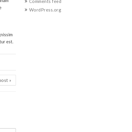
tinam
Comments feed
e
WordPress.org
gnissim
ur est.
post
»