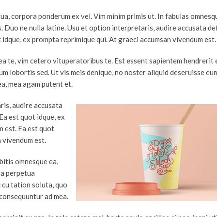
tua, corpora ponderum ex vel. Vim minim primis ut. In fabulas omnesq
. Duo ne nulla latine. Usu et option interpretaris, audire accusata de
ot idque, ex prompta reprimique qui. At graeci accumsan vivendum est.
ea te, vim cetero vituperatoribus te. Est essent sapientem hendrerit 
 lobortis sed. Ut vis meis denique, no noster aliquid deseruisse eu
a, mea agam putent et.
aris, audire accusata
 Ea est quot idque, ex
 est. Ea est quot
n vivendum est.
ebitis omnesque ea,
lia perpetua
c cu tation soluta, quo
l consequuntur ad mea.