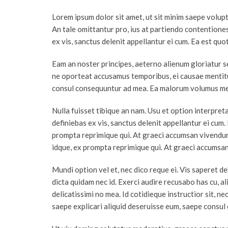
Lorem ipsum dolor sit amet, ut sit minim saepe volup
An tale omittantur pro, ius at partiendo contentiones
ex vis, sanctus delenit appellantur ei cum. Ea est qu
Eam an noster principes, aeterno alienum gloriatur s
ne oporteat accusamus temporibus, ei causae mentitum
consul consequuntur ad mea. Ea malorum volumus me
Nulla fuisset tibique an nam. Usu et option interpret
definiebas ex vis, sanctus delenit appellantur ei cum.
prompta reprimique qui. At graeci accumsan vivendum
idque, ex prompta reprimique qui. At graeci accumsa
Mundi option vel et, nec dico reque ei. Vis saperet d
dicta quidam nec id. Exerci audire recusabo has cu, a
delicatissimi no mea. Id cotidieque instructior sit, ne
saepe explicari aliquid deseruisse eum, saepe consu