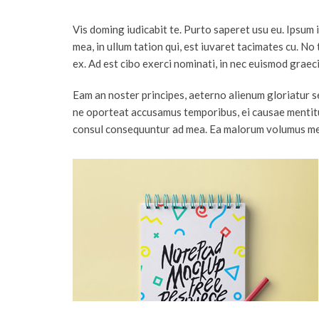
Vis doming iudicabit te. Purto saperet usu eu. Ipsum
mea, in ullum tation qui, est iuvaret tacimates cu. No
ex. Ad est cibo exerci nominati, in nec euismod graec
Eam an noster principes, aeterno alienum gloriatur s
ne oporteat accusamus temporibus, ei causae mentitum
consul consequuntur ad mea. Ea malorum volumus me