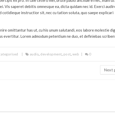
cipit ex pro. In tale cetero mel, brute paulo ancillae ei nec, inani u
ei. Vis saperet debitis omnesque ea, dicta quidam nec id. Exerci audir
d cotidieque instructior sit, nec cu tation soluta, quo saepe explicari
ire omittantur has ut, cu his unum salutandi, eos labore molestie di
tus evertitur. Lorem admodum petentium ne duo, et definiebas scribent
categorised
audio
,
development
,
post
,
web
0
Next 